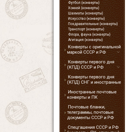
Футбол (конверты)
Хоккей (конверты)
Шахматы (конверты)
Искусство (конверты)
Поздравительные (конверты)
Транспорт (конверты)
Флора, фауна (конверты)
Агитация (конверты)
Конверты с оригинальной
маркой СССР и РФ
Конверты первого дня
(КПД) СССР и РФ
Конверты первого дня
(КПД) СНГ и иностранные
Иностранные почтовые
конверты и ПК
Почтовые бланки,
телеграммы, почтовые
документы СССР и РФ
Спецгашения СССР и РФ