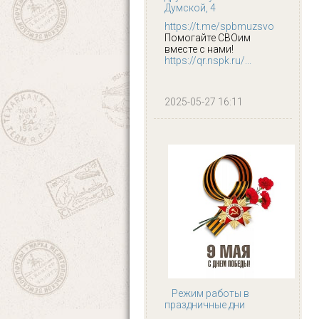
Думской, 4
https://t.me/spbmuzsvo
Помогайте СВОим
вместе с нами!
https://qr.nspk.ru/...
2025-05-27 16:11
Режим работы в
праздничные дни