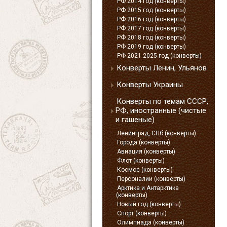
РФ 2014 год (конверты)
РФ 2015 год (конверты)
РФ 2016 год (конверты)
РФ 2017 год (конверты)
РФ 2018 год (конверты)
РФ 2019 год (конверты)
РФ 2021-2025 год (конверты)
Конверты Ленин, Ульянов
Конверты Украины
Конверты по темам СССР,
РФ, иностранные (чистые
и гашеные)
Ленинград, СПб (конверты)
Города (конверты)
Авиация (конверты)
Флот (конверты)
Космос (конверты)
Персоналии (конверты)
Арктика и Антарктика
(конверты)
Новый год (конверты)
Спорт (конверты)
Олимпиада (конверты)