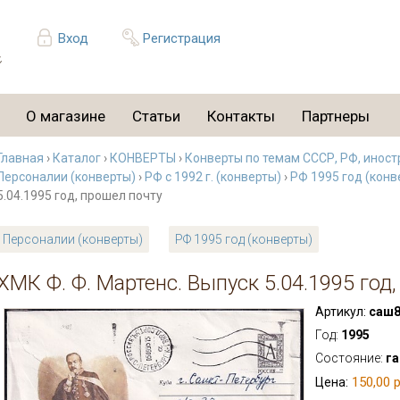
Вход
Регистрация
О магазине
Статьи
Контакты
Партнеры
Главная
›
Каталог
›
КОНВЕРТЫ
›
Конверты по темам СССР, РФ, иност
Персоналии (конверты)
›
РФ с 1992 г. (конверты)
›
РФ 1995 год (конв
5.04.1995 год, прошел почту
Персоналии (конверты)
РФ 1995 год (конверты)
ХМК Ф. Ф. Мартенс. Выпуск 5.04.1995 год
Артикул:
саш8
Год:
1995
Состояние:
г
150,00 р
Цена: