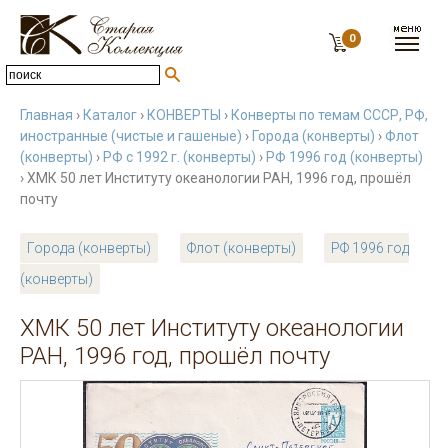
0
Главная
›
Каталог
›
КОНВЕРТЫ
›
Конверты по темам СССР, РФ,
иностранные (чистые и гашеные)
›
Города (конверты)
›
Флот
(конверты)
›
РФ с 1992 г. (конверты)
›
РФ 1996 год (конверты)
› ХМК 50 лет Институту океанологии РАН, 1996 год, прошёл
почту
Города (конверты)
Флот (конверты)
РФ 1996 год
(конверты)
ХМК 50 лет Институту океанологии
РАН, 1996 год, прошёл почту