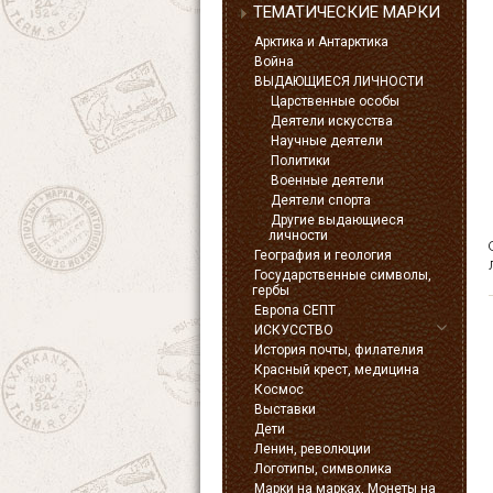
ТЕМАТИЧЕСКИЕ МАРКИ
Арктика и Антарктика
Война
ВЫДАЮЩИЕСЯ ЛИЧНОСТИ
Царственные особы
Деятели искусства
Научные деятели
Политики
Военные деятели
Деятели спорта
Другие выдающиеся
личности
География и геология
Государственные символы,
гербы
Европа СЕПТ
ИСКУССТВО
История почты, филателия
Красный крест, медицина
Космос
Выставки
Дети
Ленин, революции
Логотипы, символика
Марки на марках, Монеты на