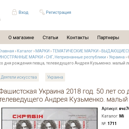
Вход
Регистрация
О магазине
Статьи
Контакты
Партнеры
Главная
›
Каталог
›
МАРКИ
›
ТЕМАТИЧЕСКИЕ МАРКИ
›
ВЫДАЮЩИЕСЯ
ИНОСТРАННЫЕ МАРКИ
›
СНГ, Непризнанные республики
›
Украина
› 
со дня рождения певца, телеведущего Андрея Кузьменко. малый л
Деятели искусства
Украина
Фашистская Украина 2018 год. 50 лет со
телеведущего Андрея Кузьменко. малый
Артикул:
ячс7
Каталог:
Mi
№:
1711