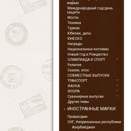
марках
Международный год/день
защиты
Мосты
Техника
Туризм
Юбилеи, даты
ЮНЕСКО
Награды
Национальные костюмы
Новый год и Рождество
ОЛИМПИАДА И СПОРТ
Религия
Сказки, эпос
СОВМЕСТНЫЕ ВЫПУСКИ
ТРАНСПОРТ
ФАУНА
ФЛОРА
Сувенирные выпуски
Другие темы
ИНОСТРАННЫЕ МАРКИ
Провизории
СНГ, Непризнанные республики
Азербайджан