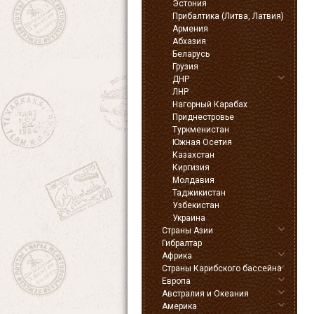
Эстония
Прибалтика (Литва, Латвия)
Армения
Абхазия
Беларусь
Грузия
ДНР
ЛНР
Нагорный Карабах
Приднестровье
Туркменистан
Южная Осетия
Казахстан
Киргизия
Молдавия
Таджикистан
Узбекистан
Украина
Страны Азии
Гибралтар
Африка
Страны Карибского бассейна
Европа
Австралия и Океания
Америка