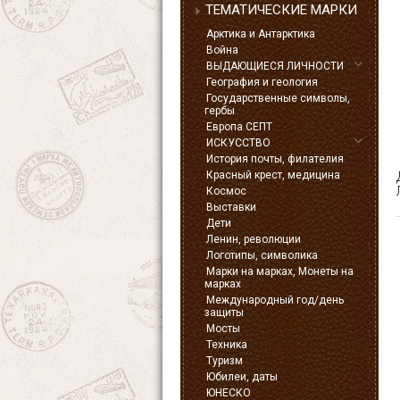
ТЕМАТИЧЕСКИЕ МАРКИ
Арктика и Антарктика
Война
ВЫДАЮЩИЕСЯ ЛИЧНОСТИ
География и геология
Государственные символы,
гербы
Европа СЕПТ
ИСКУССТВО
История почты, филателия
Красный крест, медицина
Космос
Выставки
Дети
Ленин, революции
Логотипы, символика
Марки на марках, Монеты на
марках
Международный год/день
защиты
Мосты
Техника
Туризм
Юбилеи, даты
ЮНЕСКО