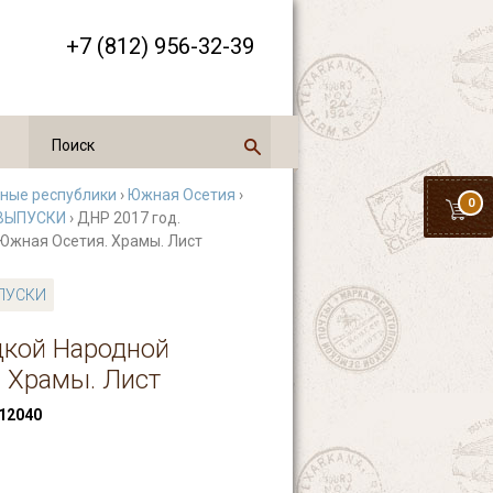
+7 (812) 956-32-39
нные республики
›
Южная Осетия
›
0
ВЫПУСКИ
› ДНР 2017 год.
Южная Осетия. Храмы. Лист
ПУСКИ
цкой Народной
 Храмы. Лист
12040