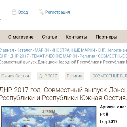
Вход
Регистрация
О магазине
Статьи
Контакты
Партнеры
Главная
›
Каталог
›
МАРКИ
›
ИНОСТРАННЫЕ МАРКИ
›
СНГ, Непризна
ДНР
›
ДНР 2017
›
ТЕМАТИЧЕСКИЕ МАРКИ
›
Религия
›
СОВМЕСТНЫЕ 
Совместный выпуск Донецкой Народной Республики и Республики 
Южная Осетия
ДНР 2017
Религия
СОВМЕСТНЫЕ ВЫ
ДНР 2017 год. Совместный выпуск Доне
Республики и Республики Южная Осетия.
Артикул:
олег
№:
8
Год:
2017