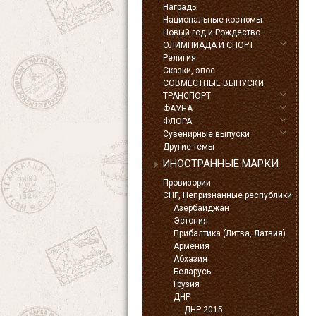
Награды
Национальные костюмы
Новый год и Рождество
ОЛИМПИАДА И СПОРТ
Религия
Сказки, эпос
СОВМЕСТНЫЕ ВЫПУСКИ
ТРАНСПОРТ
ФАУНА
ФЛОРА
Сувенирные выпуски
Другие темы
ИНОСТРАННЫЕ МАРКИ
Провизории
СНГ, Непризнанные республики
Азербайджан
Эстония
Прибалтика (Литва, Латвия)
Армения
Абхазия
Беларусь
Грузия
ДНР
ДНР 2015