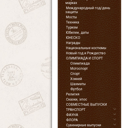
марках
Международный год/день
защиты
Мосты
Техника
Туризм
Юбилеи, даты
ЮНЕСКО
Награды
Национальные костюмы
Новый год и Рождество
ОЛИМПИАДА И СПОРТ
Олимпиада
Мотоспорт
Спорт
Хоккей
Шахматы
Футбол
Религия
Сказки, эпос
СОВМЕСТНЫЕ ВЫПУСКИ
ТРАНСПОРТ
ФАУНА
ФЛОРА
Сувенирные выпуски