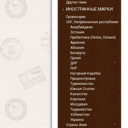
Другие темы
ИНОСТРАННЫЕ МАРКИ
Провизории
СНГ, Непризнанные республики
Азербайджан
Эстония
Прибалтика (Литва, Латвия)
Армения
Абхазия
Беларусь
Грузия
ДНР
ЛНР
Нагорный Карабах
Приднестровье
Туркменистан
Южная Осетия
Казахстан
Киргизия
Молдавия
Таджикистан
Узбекистан
Украина
Страны Азии