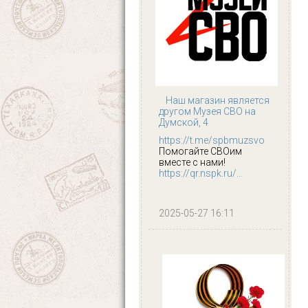
Наш магазин является
другом Музея СВО на
Думской, 4
https://t.me/spbmuzsvo
Помогайте СВОим
вместе с нами!
https://qr.nspk.ru/...
2025-05-27 16:11