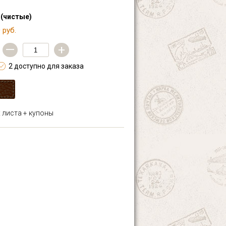
 (чистые)
 руб.
—
+
2 доступно для заказа
х листа + купоны