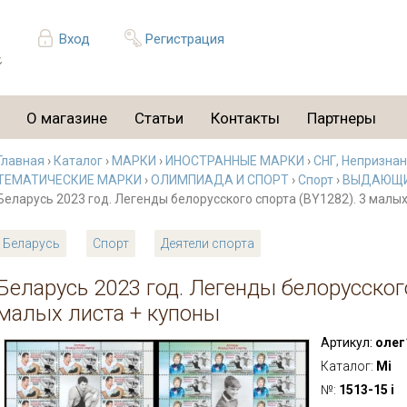
Вход
Регистрация
О магазине
Статьи
Контакты
Партнеры
Главная
›
Каталог
›
МАРКИ
›
ИНОСТРАННЫЕ МАРКИ
›
СНГ, Непризна
ТЕМАТИЧЕСКИЕ МАРКИ
›
ОЛИМПИАДА И СПОРТ
›
Спорт
›
ВЫДАЮЩИ
Беларусь 2023 год. Легенды белорусского спорта (BY1282). 3 малых
Беларусь
Спорт
Деятели спорта
Беларусь 2023 год. Легенды белорусского
малых листа + купоны
Артикул:
олег
Каталог:
Mi
№:
1513-15 i