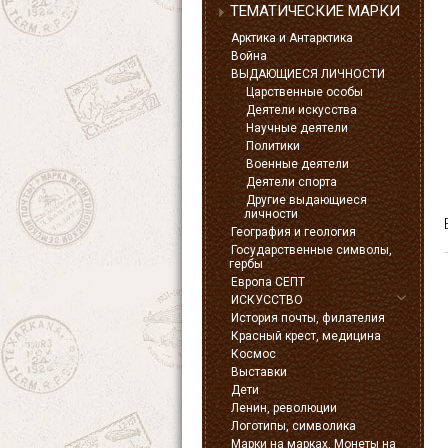
ТЕМАТИЧЕСКИЕ МАРКИ
Арктика и Антарктика
Война
ВЫДАЮЩИЕСЯ ЛИЧНОСТИ
Царственные особы
Деятели искусства
Научные деятели
Политики
Военные деятели
Деятели спорта
Другие выдающиеся
личности
География и геология
Государственные символы,
гербы
Европа СЕПТ
ИСКУССТВО
История почты, филателия
Красный крест, медицина
Космос
Выставки
Дети
Ленин, революции
Логотипы, символика
Марки на марках, Монеты на