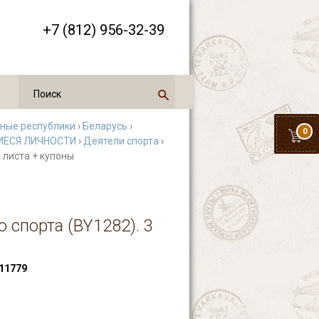
+7 (812) 956-32-39
нные республики
›
Беларусь
›
0
ЕСЯ ЛИЧНОСТИ
›
Деятели спорта
›
 листа + купоны
 спорта (BY1282). 3
11779