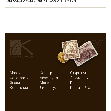
Карибского моря. Флаги и корабль, 3 марки
Марки
Конверты
Открытки
Фотографии
Аксессуары
Документы
Знаки
Монеты
Боны
Коллекции
Литература
Карта сайта