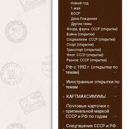
Новый год
1 мая
ВОСР
День Рождения
Другие темы
Флора, фауна. СССР (открытки)
Война (открытки)
Соцреализм. СССР (открытки)
Спорт (открытки)
Транспорт (открытки)
Флот. СССР (открытки)
Разное. СССР (открытки)
РФ с 1992 г. (открытки по
темам)
Иностранные открытки по
темам
КАРТМАКСИМУМЫ
Почтовые карточки с
оригинальной маркой
СССР и РФ по годам
Спецгашения СССР и РФ