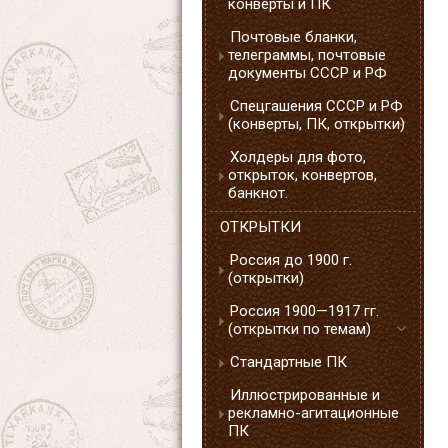
конверты и ПК
Почтовые бланки,
телеграммы, почтовые
документы СССР и РФ
Спецгашения СССР и РФ
(конверты, ПК, открытки)
Холдеры для фото,
открыток, конвертов,
банкнот.
ОТКРЫТКИ
Россия до 1900 г.
(открытки)
Россия 1900—1917 гг.
(открытки по темам)
Стандартные ПК
Иллюстрированные и
рекламно-агитационные
ПК