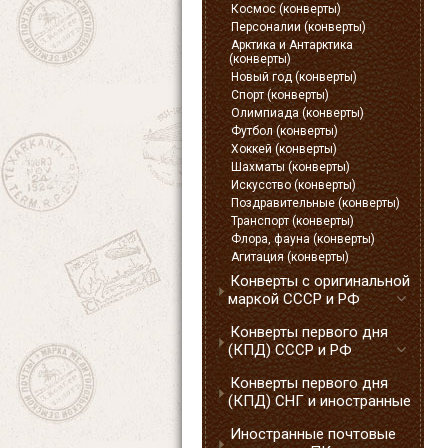
Космос (конверты)
Персоналии (конверты)
Арктика и Антарктика
(конверты)
Новый год (конверты)
Спорт (конверты)
Олимпиада (конверты)
Футбол (конверты)
Хоккей (конверты)
Шахматы (конверты)
Искусство (конверты)
Поздравительные (конверты)
Транспорт (конверты)
Флора, фауна (конверты)
Агитация (конверты)
Конверты с оригинальной
маркой СССР и РФ
Конверты первого дня
(КПД) СССР и РФ
Конверты первого дня
(КПД) СНГ и иностранные
Иностранные почтовые