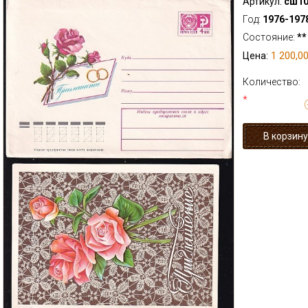
Артикул:
сш10
Год:
1976-197
Состояние:
**
1 200,00
Цена:
Количество:
*