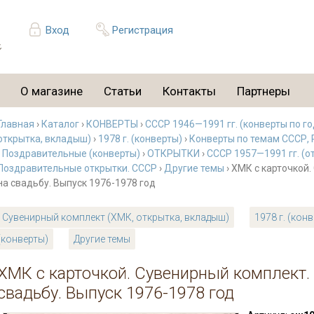
Вход
Регистрация
О магазине
Статьи
Контакты
Партнеры
Главная
›
Каталог
›
КОНВЕРТЫ
›
СССР 1946—1991 гг. (конверты по г
открытка, вкладыш)
›
1978 г. (конверты)
›
Конверты по темам СССР, 
›
Поздравительные (конверты)
›
ОТКРЫТКИ
›
СССР 1957—1991 гг. (о
Поздравительные открытки. СССР
›
Другие темы
› ХМК с карточкой
на свадьбу. Выпуск 1976-1978 год
Сувенирный комплект (ХМК, открытка, вкладыш)
1978 г. (кон
(конверты)
Другие темы
ХМК с карточкой. Сувенирный комплект.
свадьбу. Выпуск 1976-1978 год