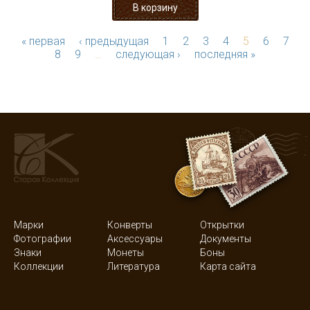
« первая
‹ предыдущая
1
2
3
4
5
6
7
8
9
…
следующая ›
последняя »
Марки
Конверты
Открытки
Фотографии
Аксессуары
Документы
Знаки
Монеты
Боны
Коллекции
Литература
Карта сайта