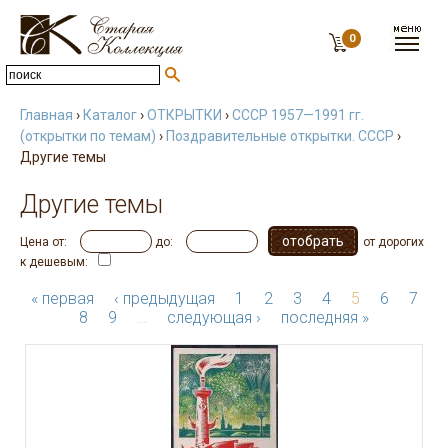
0
Главная
›
Каталог
›
ОТКРЫТКИ
›
СССР 1957—1991 гг.
(открытки по темам)
›
Поздравительные открытки. СССР
›
Другие темы
Другие темы
Цена от:
до:
от дорогих
к дешевым:
« первая
‹ предыдущая
1
2
3
4
5
6
7
8
9
…
следующая ›
последняя »