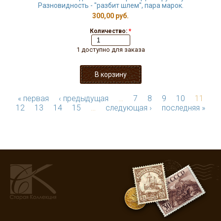
Разновидность - "разбит шлем", пара марок.
300,00 руб.
Количество:
*
1 доступно для заказа
« первая
‹ предыдущая
…
7
8
9
10
11
12
13
14
15
…
следующая ›
последняя »