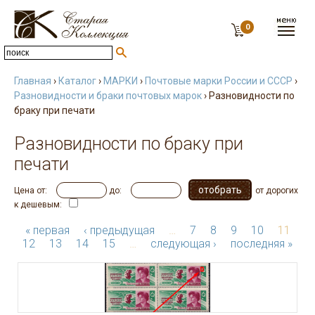
0
Главная
›
Каталог
›
МАРКИ
›
Почтовые марки России и СССР
›
Разновидности и браки почтовых марок
› Разновидности по
браку при печати
Разновидности по браку при
печати
Цена от:
до:
от дорогих
к дешевым:
« первая
‹ предыдущая
…
7
8
9
10
11
12
13
14
15
…
следующая ›
последняя »