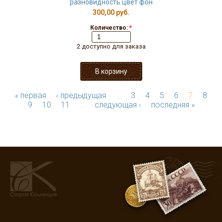
разновидность цвет фон
300,00 руб.
Количество:
*
2 доступно для заказа
« первая
‹ предыдущая
…
3
4
5
6
7
8
9
10
11
…
следующая ›
последняя »