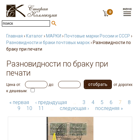
0
Главная
›
Каталог
›
МАРКИ
›
Почтовые марки России и СССР
›
Разновидности и браки почтовых марок
› Разновидности по
браку при печати
Разновидности по браку при
печати
Цена от:
до:
от дорогих
к дешевым:
« первая
‹ предыдущая
…
3
4
5
6
7
8
9
10
11
…
следующая ›
последняя »