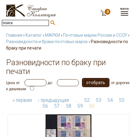
0
Главная
›
Каталог
›
МАРКИ
›
Почтовые марки России и СССР
›
Разновидности и браки почтовых марок
› Разновидности по
браку при печати
Разновидности по браку при
печати
Цена от:
до:
от дорогих
к дешевым:
« первая
‹ предыдущая
…
52
53
54
55
56
57
58
59
60