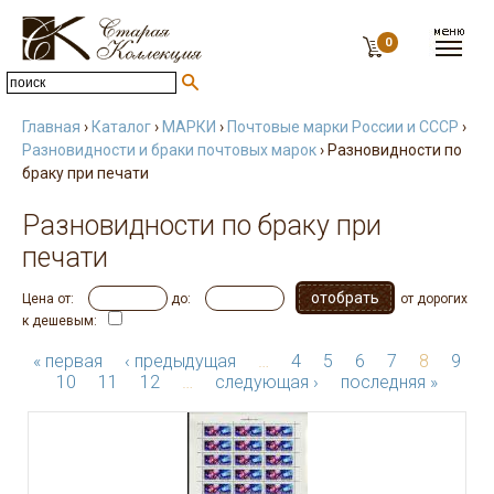
0
Главная
›
Каталог
›
МАРКИ
›
Почтовые марки России и СССР
›
Разновидности и браки почтовых марок
› Разновидности по
браку при печати
Разновидности по браку при
печати
Цена от:
до:
от дорогих
к дешевым:
« первая
‹ предыдущая
…
4
5
6
7
8
9
10
11
12
…
следующая ›
последняя »