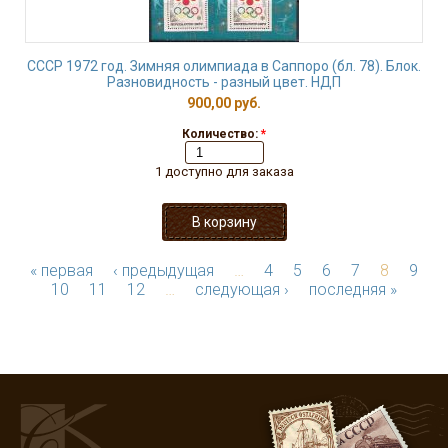
СССР 1972 год. Зимняя олимпиада в Саппоро (бл. 78). Блок.
Разновидность - разный цвет. НДП
900,00 руб.
Количество:
*
1 доступно для заказа
« первая
‹ предыдущая
…
4
5
6
7
8
9
10
11
12
…
следующая ›
последняя »