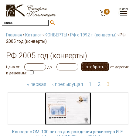
0
Главная
›
Каталог
›
КОНВЕРТЫ
›
РФ с 1992 г. (конверты)
› РФ
2005 год (конверты)
РФ 2005 год (конверты)
Цена от:
до:
от дорогих
к дешевым:
« первая
‹ предыдущая
1
2
3
Конверт с ОМ. 100 лет со дня рождения режиссёра И. Е.