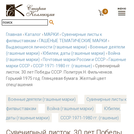
0
Главная
›
Каталог
›
МАРКИ
›
Сувенирные листы к
филвыставкам
›
ГАШЁНЫЕ ТЕМАТИЧЕСКИЕ МАРКИ
›
Выдающиеся личности (гашеные марки)
›
Военные деятели
(гашеные марки)
›
Юбилеи, даты (гашеные марки)
›
Война
(гашеные марки)
›
Почтовые марки России и СССР
›
Гашеные
марки СССР
›
СССР 1971-1980 гг. (гашеные)
› Сувенирный
листок. 30 лет Победы СССР. Политрук Н. Фильченков.
Горький 1975 год. Глянцевая бумага. Желтый цвет
спецгашения
Военные деятели (гашеные марки)
Сувенирные листы к
филвыставкам
Война (гашеные марки)
Юбилеи,
даты (гашеные марки)
СССР 1971-1980 гг. (гашеные)
Сувенирный листок. 30 лет Победы