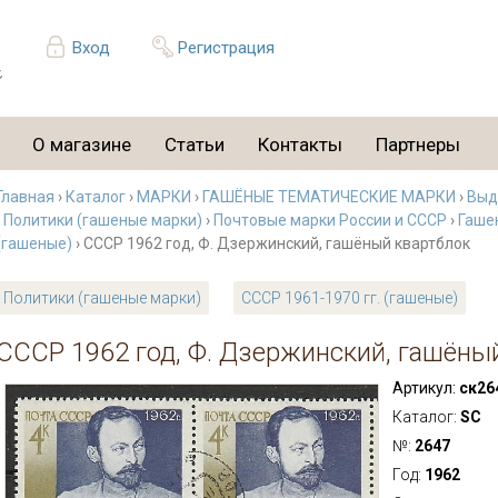
Вход
Регистрация
О магазине
Статьи
Контакты
Партнеры
Главная
›
Каталог
›
МАРКИ
›
ГАШЁНЫЕ ТЕМАТИЧЕСКИЕ МАРКИ
›
Выд
›
Политики (гашеные марки)
›
Почтовые марки России и СССР
›
Гаше
(гашеные)
› СССР 1962 год, Ф. Дзержинский, гашёный квартблок
Политики (гашеные марки)
СССР 1961-1970 гг. (гашеные)
СССР 1962 год, Ф. Дзержинский, гашёны
Артикул:
ск26
Каталог:
SC
№:
2647
Год:
1962