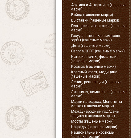
Арктика и Антарктика (гашеные
марки)
Война (гашеные марки)
Выставки (гашеные марки)
География и геология (гашеные
марки)
Государственные символы,
гербы (гашеные марки)
Дети (гашеные марки)
Европа СЕПТ (гашеные марки)
История почты, филателия
(гашеные марки)
Космос (гашеные марки)
Красный крест, медицина
(гашеные марки)
Ленин, революции (гашеные
марки)
Логотипы, символика (гашеные
марки)
Марки на марках, Монеты на
марках (гашеные марки)
Международный год/день
защиты (гашеные марки)
Мосты (гашеные марки)
Награды (гашеные марки)
Национальные костюмы
(гашеные марки)