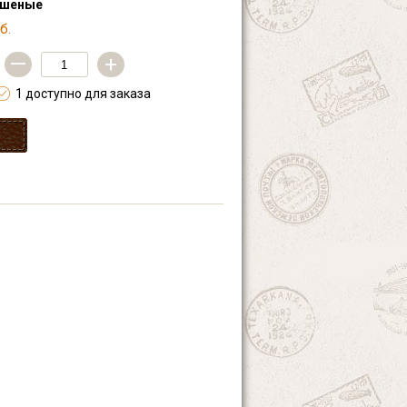
ашеные
б.
—
+
1 доступно для заказа