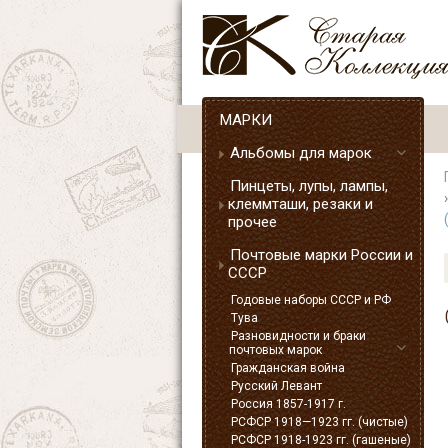
МАРКИ
Альбомы для марок
Пинцеты, лупы, лампы,
клеммташи, резаки и
прочее
Почтовые марки России и
СССР
Годовые наборы СССР и РФ
Тува
Разновидности и браки
почтовых марок
Гражданская война
Русский Левант
Россия 1857-1917 г.
РСФСР 1918—1923 гг. (чистые)
РСФСР 1918-1923 гг. (гашеные)