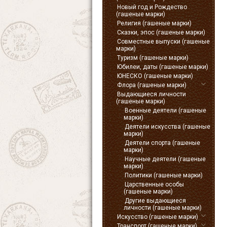
Новый год и Рождество
(гашеные марки)
Религия (гашеные марки)
Сказки, эпос (гашеные марки)
Совместные выпуски (гашеные
марки)
Туризм (гашеные марки)
Юбилеи, даты (гашеные марки)
ЮНЕСКО (гашеные марки)
Флора (гашеные марки)
Выдающиеся личности
(гашеные марки)
Военные деятели (гашеные
марки)
Деятели искусства (гашеные
марки)
Деятели спорта (гашеные
марки)
Научные деятели (гашеные
марки)
Политики (гашеные марки)
Царственные особы
(гашеные марки)
Другие выдающиеся
личности (гашеные марки)
Искусство (гашеные марки)
Транспорт (гашеные марки)