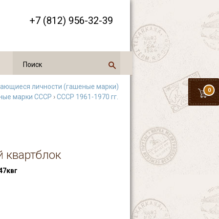
+7 (812) 956-32-39
ающиеся личности (гашеные марки)
0
ные марки СССР
›
СССР 1961-1970 гг.
й квартблок
47квг