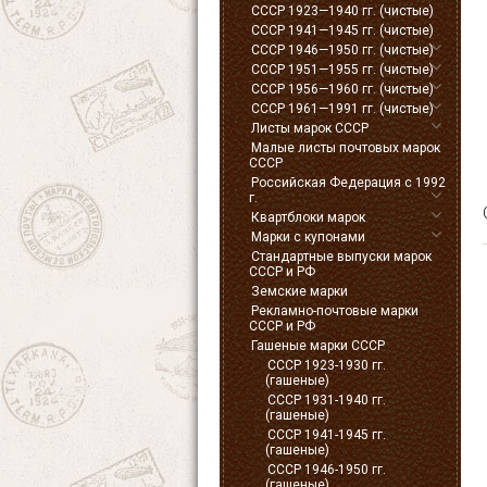
СССР 1923—1940 гг. (чистые)
СССР 1941—1945 гг. (чистые)
СССР 1946—1950 гг. (чистые)
СССР 1951—1955 гг. (чистые)
СССР 1956—1960 гг. (чистые)
СССР 1961—1991 гг. (чистые)
Листы марок СССР
Малые листы почтовых марок
СССР
Российская Федерация с 1992
г.
Квартблоки марок
Марки с купонами
Стандартные выпуски марок
СССР и РФ
Земские марки
Рекламно-почтовые марки
СССР и РФ
Гашеные марки СССР
СССР 1923-1930 гг.
(гашеные)
СССР 1931-1940 гг.
(гашеные)
СССР 1941-1945 гг.
(гашеные)
СССР 1946-1950 гг.
(гашеные)