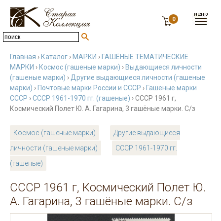
0
Главная
›
Каталог
›
МАРКИ
›
ГАШЁНЫЕ ТЕМАТИЧЕСКИЕ
МАРКИ
›
Космос (гашеные марки)
›
Выдающиеся личности
(гашеные марки)
›
Другие выдающиеся личности (гашеные
марки)
›
Почтовые марки России и СССР
›
Гашеные марки
СССР
›
СССР 1961-1970 гг. (гашеные)
› СССР 1961 г,
Космический Полет Ю. А. Гагарина, 3 гашёные марки. С/з
Космос (гашеные марки)
Другие выдающиеся
личности (гашеные марки)
СССР 1961-1970 гг.
(гашеные)
СССР 1961 г, Космический Полет Ю.
А. Гагарина, 3 гашёные марки. С/з