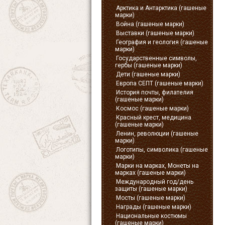
Арктика и Антарктика (гашеные
марки)
Война (гашеные марки)
Выставки (гашеные марки)
География и геология (гашеные
марки)
Государственные символы,
гербы (гашеные марки)
Дети (гашеные марки)
Европа СЕПТ (гашеные марки)
История почты, филателия
(гашеные марки)
Космос (гашеные марки)
Красный крест, медицина
(гашеные марки)
Ленин, революции (гашеные
марки)
Логотипы, символика (гашеные
марки)
Марки на марках, Монеты на
марках (гашеные марки)
Международный год/день
защиты (гашеные марки)
Мосты (гашеные марки)
Награды (гашеные марки)
Национальные костюмы
(гашеные марки)