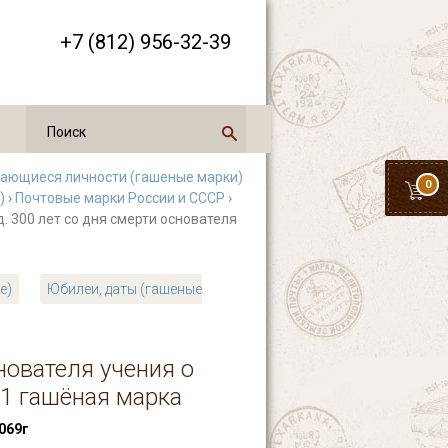
+7 (812) 956-32-39
ающиеся личности (гашеные марки)
0
)
›
Почтовые марки России и СССР
›
д. 300 лет со дня смерти основателя
е)
Юбилеи, даты (гашеные
нователя учения о
 1 гашёная марка
069г