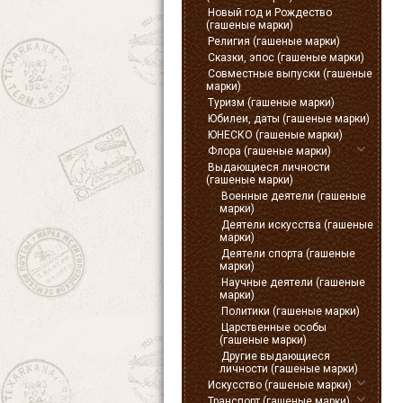
Новый год и Рождество
(гашеные марки)
Религия (гашеные марки)
Сказки, эпос (гашеные марки)
Совместные выпуски (гашеные
марки)
Туризм (гашеные марки)
Юбилеи, даты (гашеные марки)
ЮНЕСКО (гашеные марки)
Флора (гашеные марки)
Выдающиеся личности
(гашеные марки)
Военные деятели (гашеные
марки)
Деятели искусства (гашеные
марки)
Деятели спорта (гашеные
марки)
Научные деятели (гашеные
марки)
Политики (гашеные марки)
Царственные особы
(гашеные марки)
Другие выдающиеся
личности (гашеные марки)
Искусство (гашеные марки)
Транспорт (гашеные марки)