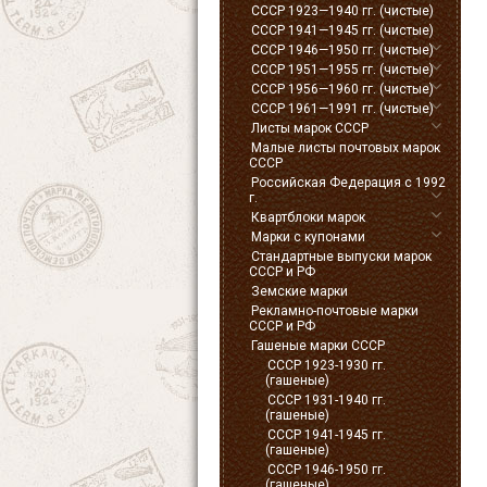
СССР 1923—1940 гг. (чистые)
СССР 1941—1945 гг. (чистые)
СССР 1946—1950 гг. (чистые)
СССР 1951—1955 гг. (чистые)
СССР 1956—1960 гг. (чистые)
СССР 1961—1991 гг. (чистые)
Листы марок СССР
Малые листы почтовых марок
СССР
Российская Федерация с 1992
г.
Квартблоки марок
Марки с купонами
Стандартные выпуски марок
СССР и РФ
Земские марки
Рекламно-почтовые марки
СССР и РФ
Гашеные марки СССР
СССР 1923-1930 гг.
(гашеные)
СССР 1931-1940 гг.
(гашеные)
СССР 1941-1945 гг.
(гашеные)
СССР 1946-1950 гг.
(гашеные)