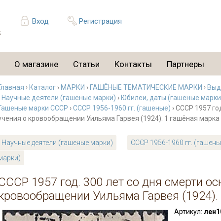
Вход
Регистрация
О магазине
Статьи
Контакты
Партнеры
Главная
›
Каталог
›
МАРКИ
›
ГАШЁНЫЕ ТЕМАТИЧЕСКИЕ МАРКИ
›
Выд
›
Научные деятели (гашеные марки)
›
Юбилеи, даты (гашеные марки
Гашеные марки СССР
›
СССР 1956-1960 гг. (гашеные)
› СССР 1957 го
учения о кровообращении Уильяма Гарвея (1924). 1 гашёная марка
Научные деятели (гашеные марки)
СССР 1956-1960 гг. (гашены
марки)
СССР 1957 год. 300 лет со дня смерти ос
кровообращении Уильяма Гарвея (1924).
Артикул:
лен1