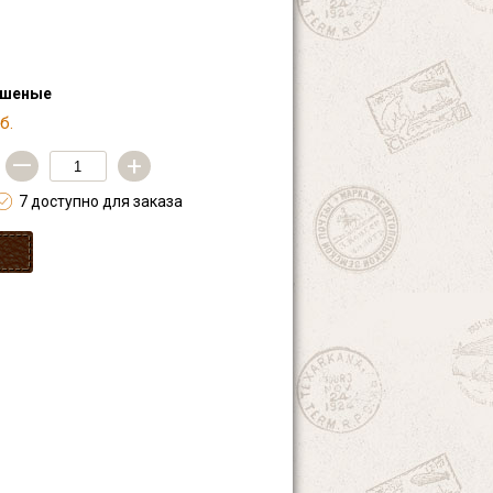
ашеные
б.
—
+
7 доступно для заказа