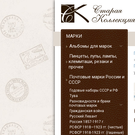
МАРКИ
Альбомы для марок
Пинцеты, лупы, лампы,
клеммташи, резаки и
прочее
Почтовые марки России и
СССР
Годовые наборы СССР и РФ
Тува
Разновидности и браки
почтовых марок
Гражданская война
Русский Левант
Россия 1857-1917 г.
РСФСР 1918—1923 гг. (чистые)
РСФСР 1918-1923 гг. (гашеные)