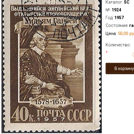
Каталог:
SC
№:
1924
Год:
1957
Состояние:
г
50,00 ру
Цена:
Количество:
*