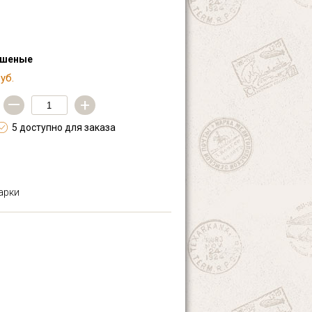
ашеные
уб.
—
+
5 доступно для заказа
марки