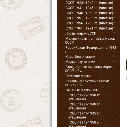
СССР 1923—1940 гг. (чистые)
СССР 1941—1945 гг. (чистые)
СССР 1946—1950 гг. (чистые)
СССР 1951—1955 гг. (чистые)
СССР 1956—1960 гг. (чистые)
СССР 1961—1991 гг. (чистые)
Листы марок СССР
Малые листы почтовых марок
СССР
Российская Федерация с 1992
г.
Квартблоки марок
Марки с купонами
Стандартные выпуски марок
СССР и РФ
Земские марки
Рекламно-почтовые марки
СССР и РФ
Гашеные марки СССР
СССР 1923-1930 гг.
(гашеные)
СССР 1931-1940 гг.
(гашеные)
СССР 1941-1945 гг.
(гашеные)
СССР 1946-1950 гг.
(гашеные)