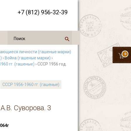
+7 (812) 956-32-39
ающиеся личности (гашеные марки)
0
)
›
Война (гашеные марки)
›
960 гг. (гашеные)
› СССР 1956 год.
СССР 1956-1960 гг. (гашеные)
А.В. Суворова. 3
064г