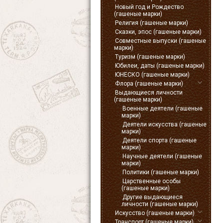
Новый год и Рождество
(гашеные марки)
Религия (гашеные марки)
Сказки, эпос (гашеные марки)
Совместные выпуски (гашеные
марки)
Туризм (гашеные марки)
Юбилеи, даты (гашеные марки)
ЮНЕСКО (гашеные марки)
Флора (гашеные марки)
Выдающиеся личности
(гашеные марки)
Военные деятели (гашеные
марки)
Деятели искусства (гашеные
марки)
Деятели спорта (гашеные
марки)
Научные деятели (гашеные
марки)
Политики (гашеные марки)
Царственные особы
(гашеные марки)
Другие выдающиеся
личности (гашеные марки)
Искусство (гашеные марки)
Транспорт (гашеные марки)