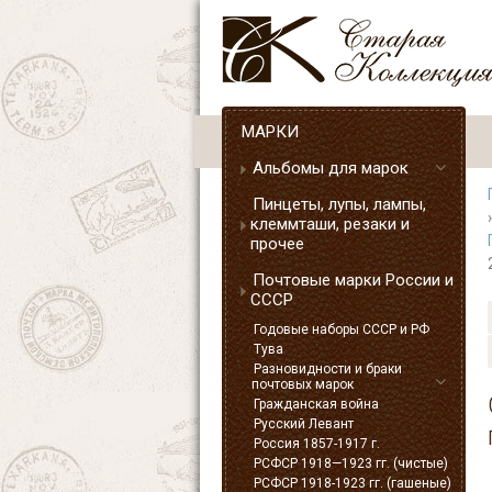
МАРКИ
Альбомы для марок
Пинцеты, лупы, лампы,
клеммташи, резаки и
прочее
Почтовые марки России и
СССР
Годовые наборы СССР и РФ
Тува
Разновидности и браки
почтовых марок
Гражданская война
Русский Левант
Россия 1857-1917 г.
РСФСР 1918—1923 гг. (чистые)
РСФСР 1918-1923 гг. (гашеные)