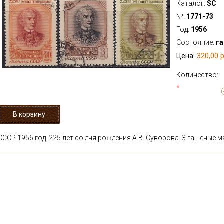
Каталог:
SC
№:
1771-73
Год:
1956
Состояние:
г
320,00 р
Цена:
Количество:
*
СССР 1956 год. 225 лет со дня рождения А.В. Суворова. 3 гашеные 