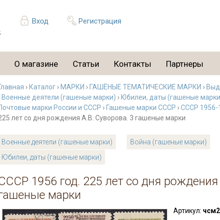
Вход
Регистрация
О магазине
Статьи
Контакты
Партнеры
Главная
›
Каталог
›
МАРКИ
›
ГАШЁНЫЕ ТЕМАТИЧЕСКИЕ МАРКИ
›
Выд
›
Военные деятели (гашеные марки)
›
Юбилеи, даты (гашеные марки
Почтовые марки России и СССР
›
Гашеные марки СССР
›
СССР 1956-1
225 лет со дня рождения А.В. Суворова. 3 гашеные марки
Военные деятели (гашеные марки)
Война (гашеные марки)
Юбилеи, даты (гашеные марки)
СССР 1956 год. 225 лет со дня рождения 
гашеные марки
Артикул:
чсм2