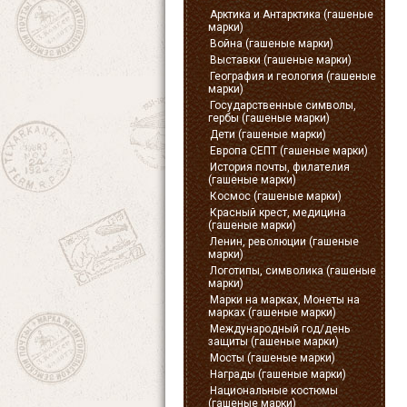
Арктика и Антарктика (гашеные
марки)
Война (гашеные марки)
Выставки (гашеные марки)
География и геология (гашеные
марки)
Государственные символы,
гербы (гашеные марки)
Дети (гашеные марки)
Европа СЕПТ (гашеные марки)
История почты, филателия
(гашеные марки)
Космос (гашеные марки)
Красный крест, медицина
(гашеные марки)
Ленин, революции (гашеные
марки)
Логотипы, символика (гашеные
марки)
Марки на марках, Монеты на
марках (гашеные марки)
Международный год/день
защиты (гашеные марки)
Мосты (гашеные марки)
Награды (гашеные марки)
Национальные костюмы
(гашеные марки)