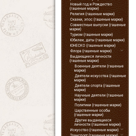
Новый год и Рождество
(гашеные марки)
Религия (гашеные марки)
Сказки, эпос (гашеные марки)
Совместные выпуски (гашеные
марки)
Туризм (гашеные марки)
Юбилеи, даты (гашеные марки)
ЮНЕСКО (гашеные марки)
Флора (гашеные марки)
Выдающиеся личности
(гашеные марки)
Военные деятели (гашеные
марки)
Деятели искусства (гашеные
марки)
Деятели спорта (гашеные
марки)
Научные деятели (гашеные
марки)
Политики (гашеные марки)
Царственные особы
(гашеные марки)
Другие выдающиеся
личности (гашеные марки)
Искусство (гашеные марки)
Транспорт (гашеные марки)