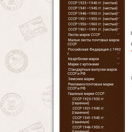
СССР 1923—1940 гг. (чистые)
СССР 1941—1945 гг. (чистые)
СССР 1946—1950 гг. (чистые)
СССР 1951—1955 гг. (чистые)
СССР 1956—1960 гг. (чистые)
СССР 1961—1991 гг. (чистые)
Листы марок СССР
Малые листы почтовых марок
СССР
Российская Федерация с 1992
г.
Квартблоки марок
Марки с купонами
Стандартные выпуски марок
СССР и РФ
Земские марки
Рекламно-почтовые марки
СССР и РФ
Гашеные марки СССР
СССР 1923-1930 гг.
(гашеные)
СССР 1931-1940 гг.
(гашеные)
СССР 1941-1945 гг.
(гашеные)
СССР 1946-1950 гг.
(гашеные)