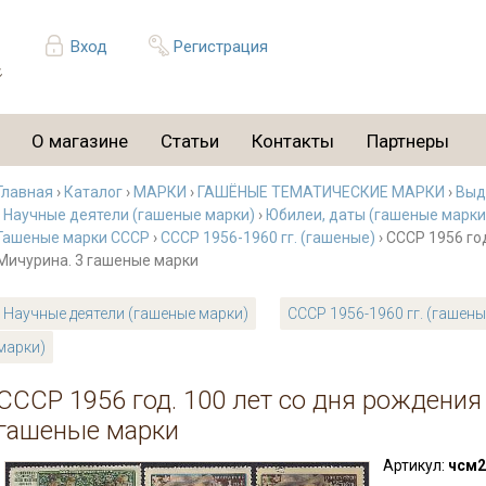
Вход
Регистрация
О магазине
Статьи
Контакты
Партнеры
Главная
›
Каталог
›
МАРКИ
›
ГАШЁНЫЕ ТЕМАТИЧЕСКИЕ МАРКИ
›
Выд
›
Научные деятели (гашеные марки)
›
Юбилеи, даты (гашеные марки
Гашеные марки СССР
›
СССР 1956-1960 гг. (гашеные)
› СССР 1956 го
Мичурина. 3 гашеные марки
Научные деятели (гашеные марки)
СССР 1956-1960 гг. (гашены
марки)
СССР 1956 год. 100 лет со дня рождения 
гашеные марки
Артикул:
чсм2