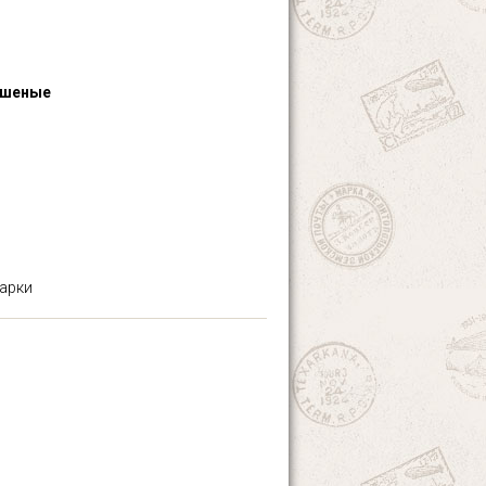
ашеные
марки