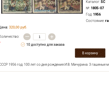
Каталог:
SC
№:
1805-07
Год:
1956
Состояние:
г
320,00 руб.
Цена:
—
+
Количество:
*
10 доступно для заказа
СССР 1956 год. 100 лет со дня рождения И.В. Мичурина. 3 гашеные 