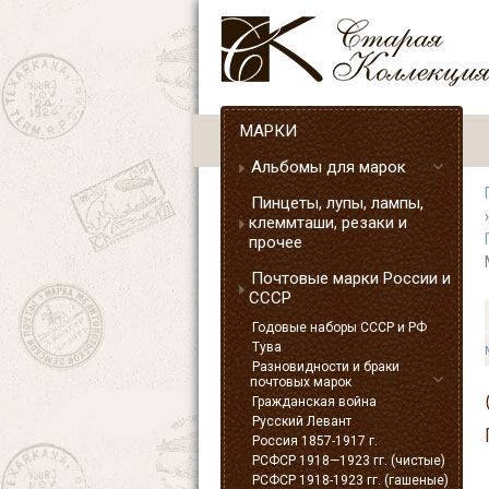
МАРКИ
Альбомы для марок
Пинцеты, лупы, лампы,
клеммташи, резаки и
прочее
Почтовые марки России и
СССР
Годовые наборы СССР и РФ
Тува
Разновидности и браки
почтовых марок
Гражданская война
Русский Левант
Россия 1857-1917 г.
РСФСР 1918—1923 гг. (чистые)
РСФСР 1918-1923 гг. (гашеные)