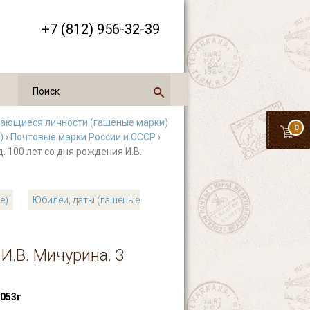
+7 (812) 956-32-39
ающиеся личности (гашеные марки)
0
)
›
Почтовые марки России и СССР
›
д. 100 лет со дня рождения И.В.
е)
Юбилеи, даты (гашеные
И.В. Мичурина. 3
053г