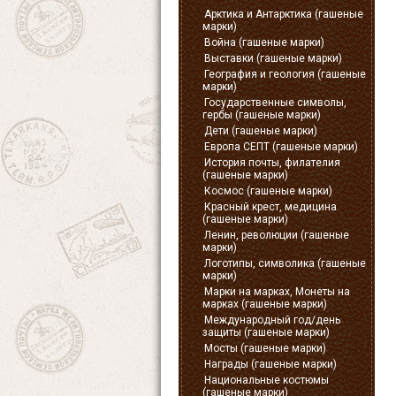
Арктика и Антарктика (гашеные
марки)
Война (гашеные марки)
Выставки (гашеные марки)
География и геология (гашеные
марки)
Государственные символы,
гербы (гашеные марки)
Дети (гашеные марки)
Европа СЕПТ (гашеные марки)
История почты, филателия
(гашеные марки)
Космос (гашеные марки)
Красный крест, медицина
(гашеные марки)
Ленин, революции (гашеные
марки)
Логотипы, символика (гашеные
марки)
Марки на марках, Монеты на
марках (гашеные марки)
Международный год/день
защиты (гашеные марки)
Мосты (гашеные марки)
Награды (гашеные марки)
Национальные костюмы
(гашеные марки)