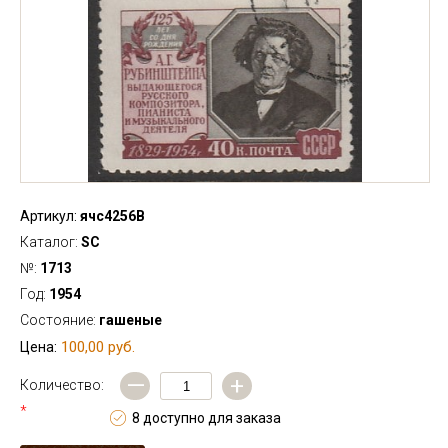
Артикул:
ячс4256В
Каталог:
SC
№:
1713
Год:
1954
Состояние:
гашеные
100,00 руб.
Цена:
—
+
Количество:
*
8 доступно для заказа