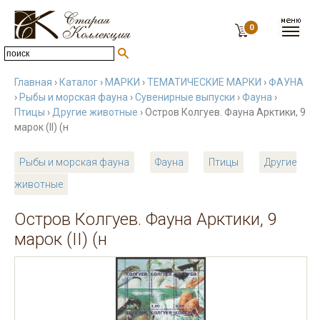
0
Главная
›
Каталог
›
МАРКИ
›
ТЕМАТИЧЕСКИЕ МАРКИ
›
ФАУНА
›
Рыбы и морская фауна
›
Сувенирные выпуски
›
Фауна
›
Птицы
›
Другие животные
› Остров Колгуев. Фауна Арктики, 9
марок (II) (н
Рыбы и морская фауна
Фауна
Птицы
Другие
животные
Остров Колгуев. Фауна Арктики, 9
марок (II) (н