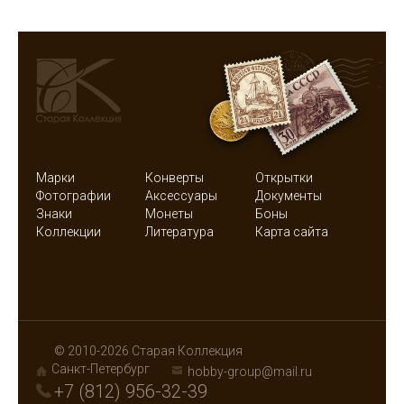
Марки
Конверты
Открытки
Фотографии
Аксессуары
Документы
Знаки
Монеты
Боны
Коллекции
Литература
Карта сайта
© 2010-2026 Старая Коллекция
Санкт-Петербург
hobby-group@mail.ru
+7 (812) 956-32-39