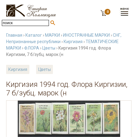
0
Главная
›
Каталог
›
МАРКИ
›
ИНОСТРАННЫЕ МАРКИ
›
СНГ,
Непризнанные республики
›
Киргизия
›
ТЕМАТИЧЕСКИЕ
МАРКИ
›
ФЛОРА
›
Цветы
› Киргизия 1994 год. Флора
Киргизии, 7 б/зубц. марок (н
Киргизия
Цветы
Киргизия 1994 год. Флора Киргизии,
7 б/зубц. марок (н