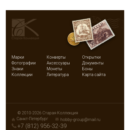
Марки
Конверты
Открытки
Фотографии
Аксессуары
Документы
Знаки
Монеты
Боны
Коллекции
Литература
Карта сайта
© 2010-2026 Старая Коллекция
Санкт-Петербург
hobby-group@mail.ru
+7 (812) 956-32-39