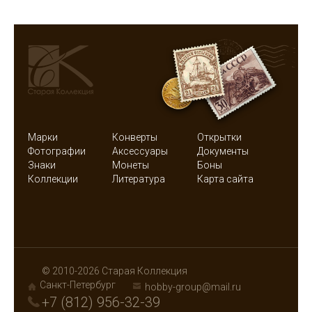
Марки
Конверты
Открытки
Фотографии
Аксессуары
Документы
Знаки
Монеты
Боны
Коллекции
Литература
Карта сайта
© 2010-2026 Старая Коллекция
Санкт-Петербург
hobby-group@mail.ru
+7 (812) 956-32-39