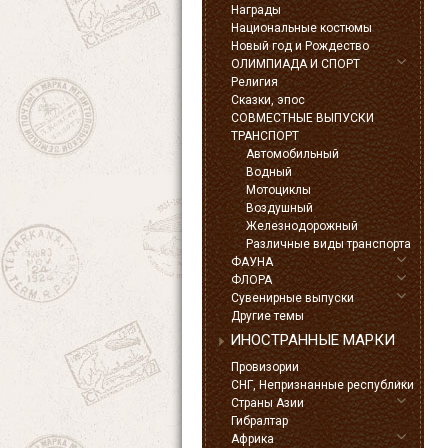
Награды
Национальные костюмы
Новый год и Рождество
ОЛИМПИАДА И СПОРТ
Религия
Сказки, эпос
СОВМЕСТНЫЕ ВЫПУСКИ
ТРАНСПОРТ
Автомобильный
Водный
Мотоциклы
Воздушный
Железнодорожный
Различные виды транспорта
ФАУНА
ФЛОРА
Сувенирные выпуски
Другие темы
ИНОСТРАННЫЕ МАРКИ
Провизории
СНГ, Непризнанные республики
Страны Азии
Гибралтар
Африка