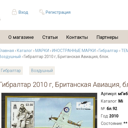
Вход
Регистрация
О магазине
Статьи
Контакты
Партнеры
Главная
›
Каталог
›
МАРКИ
›
ИНОСТРАННЫЕ МАРКИ
›
Гибралтар
›
ТЕ
Воздушный
› Гибралтар 2010 г, Британская Авиация, блок.
Гибралтар
Воздушный
Гибралтар 2010 г, Британская Авиация, б
Артикул:
мГиб
Каталог:
Mi
№:
бл.92
Год:
2010
Состояние:
**