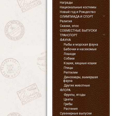
Награды
Национальные костюмы
Новый год и Рождество
ОЛИМПИАДА И СПОРТ
Религия
Сказки, эпос
СОВМЕСТНЫЕ ВЫПУСКИ
ТРАНСПОРТ
ФАУНА
Рыбы и морская фауна
Бабочки и насекомые
Лошади
Собаки
Кошки, хищные кошки
Птицы
Рептилии
Динозавры, вымершая
фауна
Другие животные
ФЛОРА
Фрукты, ягоды
Цветы
Грибы
Растения
Сувенирные выпуски