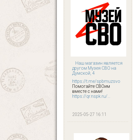
Наш магазин является
другом Музея СВО на
Думской, 4
https://t.me/spbmuzsvo
Помогайте СВОим
вместе с нами!
https://qr.nspk.ru/...
2025-05-27 16:11