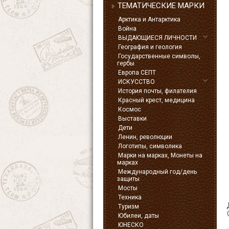
ТЕМАТИЧЕСКИЕ МАРКИ
Арктика и Антарктика
Война
ВЫДАЮЩИЕСЯ ЛИЧНОСТИ
География и геология
Государственные символы,
гербы
Европа СЕПТ
ИСКУССТВО
История почты, филателия
Красный крест, медицина
Космос
Выставки
Дети
Ленин, революции
Логотипы, символика
Марки на марках, Монеты на
марках
Международный год/день
защиты
Мосты
Техника
Туризм
Юбилеи, даты
ЮНЕСКО