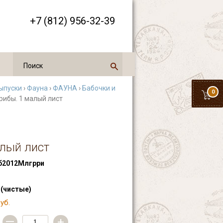
+7 (812) 956-32-39
ыпуски
›
Фауна
›
ФАУНА
›
Бабочки и
0
грибы. 1 малый лист
алый лист
2012Млгрри
 (чистые)
уб.
—
+