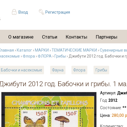
Вход
Регистрация
О магазине
Статьи
Контакты
Партнеры
Главная
›
Каталог
›
МАРКИ
›
ТЕМАТИЧЕСКИЕ МАРКИ
›
Сувенирные в
насекомые
›
Флора
›
ФЛОРА
›
Грибы
› Джибути 2012 год. Бабочки и 
Бабочки и насекомые
Фауна
Флора
Грибы
Джибути 2012 год. Бабочки и грибы. 1 м
Артикул:
Джиб
Год:
2012
Состояние:
**
280,00 р
Цена:
Количество: