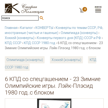
0
Главная
›
Каталог
›
КОНВЕРТЫ
›
Конверты по темам СССР, РФ,
иностранные (чистые и гашеные)
›
Олимпиада (конверты)
›
Хоккей (конверты)
›
Конверты первого дня (КПД) СССР и РФ
›
КПД СССР
›
КПД СССР 1980 год
› 6 КПД со спецгашением - 23
Зимние Олимпийские игры. Лэйк-Плэсид 1980 год..с блоком
Олимпиада (конверты)
Хоккей (конверты)
КПД
СССР 1980 год
6 КПД со спецгашением - 23 Зимние
Олимпийские игры. Лэйк-Плэсид
1980 год..с блоком