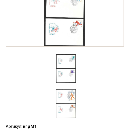
Артикул:
кпдМ1