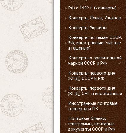
РФ с 1992 г. (конверты)
Конверты Ленин, Ульянов
Конверты Украины
Конверты по темам СССР,
РФ, иностранные (чистые
и гашеные)
Конверты с оригинальной
маркой СССР и РФ
Конверты первого дня
(КПД) СССР и РФ
Конверты первого дня
(КПД) СНГ и иностранные
Иностранные почтовые
конверты и ПК
Почтовые бланки,
телеграммы, почтовые
документы СССР и РФ