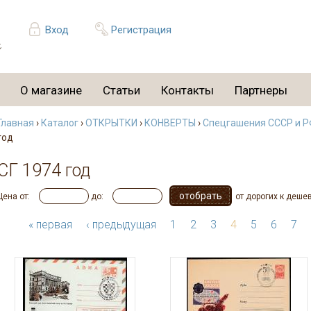
Вход
Регистрация
О магазине
Статьи
Контакты
Партнеры
Главная
›
Каталог
›
ОТКРЫТКИ
›
КОНВЕРТЫ
›
Спецгашения СССР и РФ
год
СГ 1974 год
Цена от:
до:
от дорогих к деше
« первая
‹ предыдущая
1
2
3
4
5
6
7