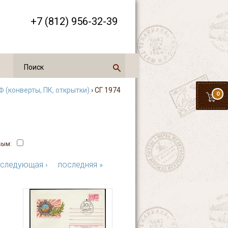
+7 (812) 956-32-39
 (конверты, ПК, открытки)
› СГ 1974
0
вым:
следующая ›
последняя »