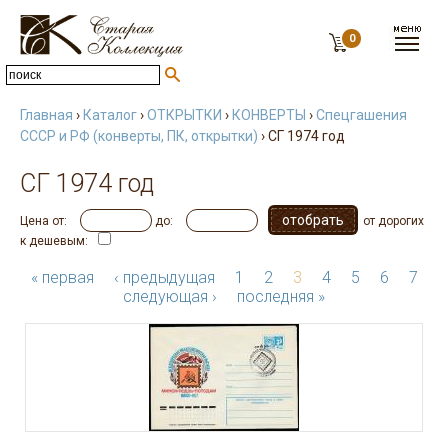
0
Главная
›
Каталог
›
ОТКРЫТКИ
›
КОНВЕРТЫ
›
Спецгашения
СССР и РФ (конверты, ПК, открытки)
› СГ 1974 год
СГ 1974 год
Цена от:
до:
от дорогих
к дешевым:
« первая
‹ предыдущая
1
2
3
4
5
6
7
следующая ›
последняя »