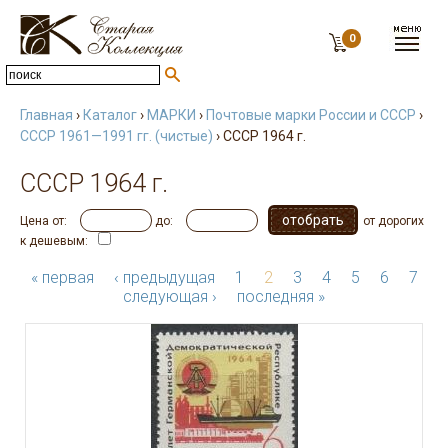
0
Главная
›
Каталог
›
МАРКИ
›
Почтовые марки России и СССР
›
СССР 1961—1991 гг. (чистые)
› СССР 1964 г.
СССР 1964 г.
Цена от:
до:
от дорогих
к дешевым:
« первая
‹ предыдущая
1
2
3
4
5
6
7
следующая ›
последняя »