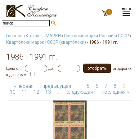
0
Главная
›
Каталог
›
МАРКИ
›
Почтовые марки России и СССР
›
Квартблоки марок
›
СССР (квартблоки)
› 1986 - 1991 гг.
1986 - 1991 гг.
Цена от:
до:
от дорогих
к дешевым:
« первая
‹ предыдущая
…
5
6
7
8
9
10
11
12
13
…
следующая ›
последняя »