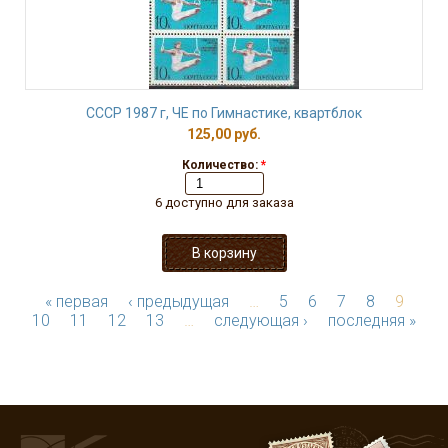
СССР 1987 г, ЧЕ по Гимнастике, квартблок
125,00 руб.
Количество:
*
6 доступно для заказа
« первая
‹ предыдущая
…
5
6
7
8
9
10
11
12
13
…
следующая ›
последняя »