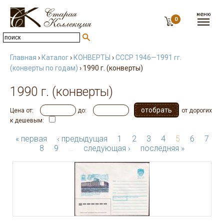
0
Главная
›
Каталог
›
КОНВЕРТЫ
›
СССР 1946—1991 гг.
(конверты по годам)
› 1990 г. (конверты)
1990 г. (конверты)
Цена от:
до:
от дорогих
к дешевым:
« первая
‹ предыдущая
1
2
3
4
5
6
7
8
9
…
следующая ›
последняя »