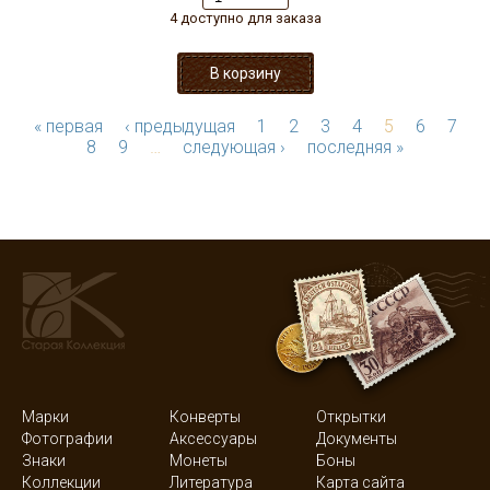
4 доступно для заказа
« первая
‹ предыдущая
1
2
3
4
5
6
7
8
9
…
следующая ›
последняя »
Марки
Конверты
Открытки
Фотографии
Аксессуары
Документы
Знаки
Монеты
Боны
Коллекции
Литература
Карта сайта