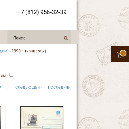
+7 (812) 956-32-39
одам)
› 1990 г. (конверты)
0
вым:
9
…
следующая ›
последняя