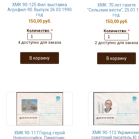
ХМК 90-125 Фил. выставка
ХМК. 70 лет газете
Агрофил-90. Выпуск 26.03.1990
"Сельские вести", 25.01.
год
год.
150,00 руб.
150,00 руб.
Количество:
*
Количество:
*
4 доступно для заказа
2 доступно для заказа
ХМК 90-112 Украински
ХМК 90-117 Город-герой
советский писатель Ю. 
Новороссийск. Памятник-