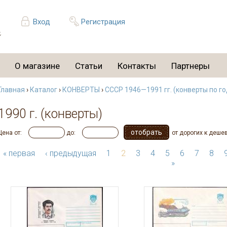
Вход
Регистрация
О магазине
Статьи
Контакты
Партнеры
Главная
›
Каталог
›
КОНВЕРТЫ
›
СССР 1946—1991 гг. (конверты по г
1990 г. (конверты)
Цена от:
до:
от дорогих к деше
« первая
‹ предыдущая
1
2
3
4
5
6
7
8
»