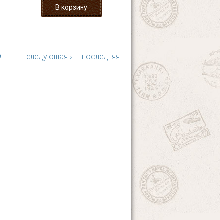
9
…
следующая ›
последняя