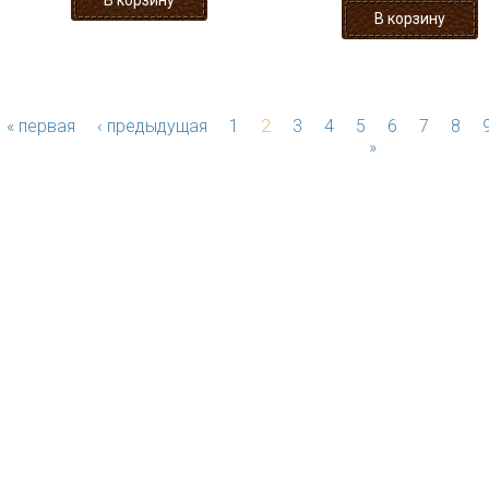
« первая
‹ предыдущая
1
2
3
4
5
6
7
8
»