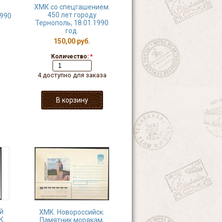
ХМК со спецгашением.
450 лет городу
1990
Тернополь, 18.01.1990
год.
150,00 руб.
Количество:
*
4 доступно для заказа
й
ХМК. Новороссийск.
К.
Памятник морякам,