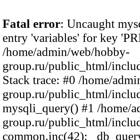
Fatal error
: Uncaught mysq
entry 'variables' for key '
/home/admin/web/hobby-
group.ru/public_html/inclu
Stack trace: #0 /home/adm
group.ru/public_html/inclu
mysqli_query() #1 /home/
group.ru/public_html/inclu
common.inc(42): _db_quer