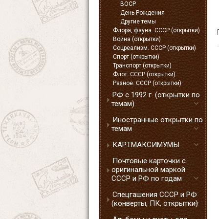
ВОСР
День Рождения
Другие темы
Флора, фауна. СССР (открытки)
Война (открытки)
Соцреализм. СССР (открытки)
Спорт (открытки)
Транспорт (открытки)
Флот. СССР (открытки)
Разное. СССР (открытки)
РФ с 1992 г. (открытки по
темам)
Иностранные открытки по
темам
КАРТМАКСИМУМЫ
Почтовые карточки с
оригинальной маркой
СССР и РФ по годам
Спецгашения СССР и РФ
(конверты, ПК, открытки)