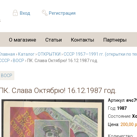
Вход
Регистрация
О магазине
Статьи
Контакты
Партнеры
Главная
›
Каталог
›
ОТКРЫТКИ
›
СССР 1957—1991 гг. (открытки по т
СССР
›
ВОСР
› ПК. Слава Октябрю! 16.12.1987 год.
ВОСР
ПК. Слава Октябрю! 16.12.1987 год.
Артикул:
ячс7
Год:
1987
Состояние:
Х
200,00 р
Цена:
Количество: