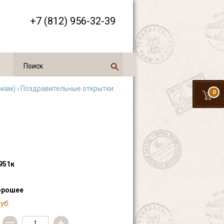
+7 (812) 956-32-39
емам)
›
Поздравительные открытки.
0
951к
орошее
уб.
—
+