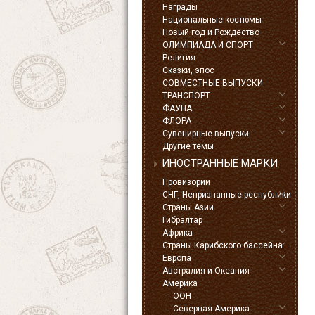
Награды
Национальные костюмы
Новый год и Рождество
ОЛИМПИАДА И СПОРТ
Религия
Сказки, эпос
СОВМЕСТНЫЕ ВЫПУСКИ
ТРАНСПОРТ
ФАУНА
ФЛОРА
Сувенирные выпуски
Другие темы
ИНОСТРАННЫЕ МАРКИ
Провизории
СНГ, Непризнанные республики
Страны Азии
Гибралтар
Африка
Страны Карибского бассейна
Европа
Австралия и Океания
Америка
ООН
Северная Америка