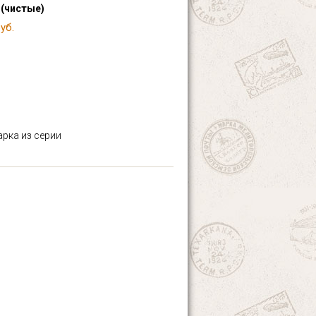
 (чистые)
уб.
арка из серии