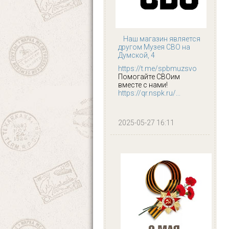
Наш магазин является
другом Музея СВО на
Думской, 4
https://t.me/spbmuzsvo
Помогайте СВОим
вместе с нами!
https://qr.nspk.ru/...
2025-05-27 16:11