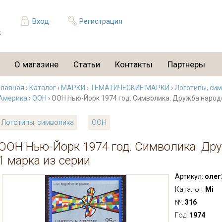
Вход
Регистрация
О магазине
Статьи
Контакты
Партнеры
Главная
›
Каталог
›
МАРКИ
›
ТЕМАТИЧЕСКИЕ МАРКИ
›
Логотипы, си
Америка
›
ООН
› ООН Нью-Йорк 1974 год. Символика. Дружба народов
Логотипы, символика
ООН
ООН Нью-Йорк 1974 год. Символика. Друж
1 марка из серии
Артикул:
олег
Каталог:
Mi
№:
316
Год:
1974