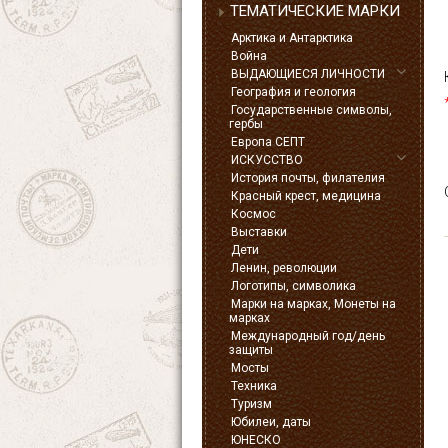
ТЕМАТИЧЕСКИЕ МАРКИ
Арктика и Антарктика
Война
ВЫДАЮЩИЕСЯ ЛИЧНОСТИ
География и геология
Государственные символы,
гербы
Европа СЕПТ
ИСКУССТВО
История почты, филателия
Красный крест, медицина
Космос
Выставки
Дети
Ленин, революции
Логотипы, символика
Марки на марках, Монеты на
марках
Международный год/день
защиты
Мосты
Техника
Туризм
Юбилеи, даты
ЮНЕСКО