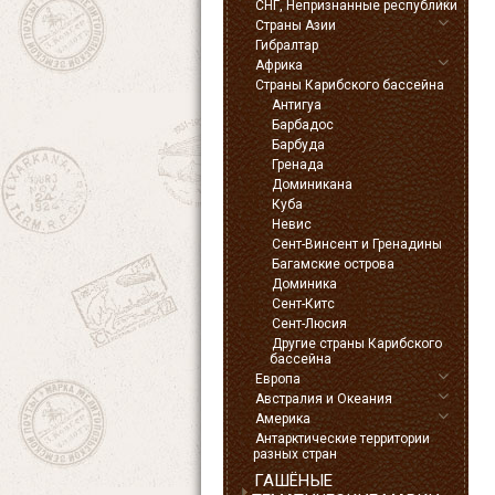
СНГ, Непризнанные республики
Страны Азии
Гибралтар
Африка
Страны Карибского бассейна
Антигуа
Барбадос
Барбуда
Гренада
Доминикана
Куба
Невис
Сент-Винсент и Гренадины
Багамские острова
Доминика
Сент-Китс
Сент-Люсия
Другие страны Карибского
бассейна
Европа
Австралия и Океания
Америка
Антарктические территории
разных стран
ГАШЁНЫЕ