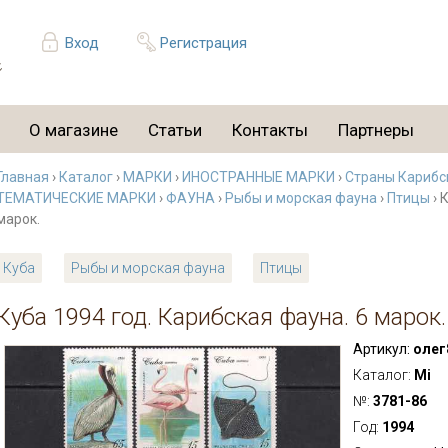
Вход
Регистрация
О магазине
Статьи
Контакты
Партнеры
Главная
›
Каталог
›
МАРКИ
›
ИНОСТРАННЫЕ МАРКИ
›
Страны Карибс
ТЕМАТИЧЕСКИЕ МАРКИ
›
ФАУНА
›
Рыбы и морская фауна
›
Птицы
› 
марок.
Куба
Рыбы и морская фауна
Птицы
Куба 1994 год. Карибская фауна. 6 марок.
Артикул:
олег
Каталог:
Mi
№:
3781-86
Год:
1994