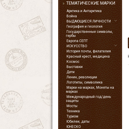
ТЕМАТИЧЕСКИЕ МАРКИ
Арктика и Антарктика
Война
ВЫДАЮЩИЕСЯ ЛИЧНОСТИ
География и геология
Государственные символы,
гербы
Европа СЕПТ
ИСКУССТВО
История почты, филателия
Красный крест, медицина
Космос
Выставки
Дети
Ленин, революции
Логотипы, символика
Марки на марках, Монеты на
марках
Международный год/день
защиты
Мосты
Техника
Туризм
Юбилеи, даты
ЮНЕСКО