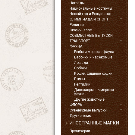
Награды
Национальные костюмы
Новый год и Рождество
ОЛИМПИАДА И СПОРТ
Религия
Сказки, эпос
СОВМЕСТНЫЕ ВЫПУСКИ
ТРАНСПОРТ
ФАУНА
Рыбы и морская фауна
Бабочки и насекомые
Лошади
Собаки
Кошки, хищные кошки
Птицы
Рептилии
Динозавры, вымершая
фауна
Другие животные
ФЛОРА
Сувенирные выпуски
Другие темы
ИНОСТРАННЫЕ МАРКИ
Провизории