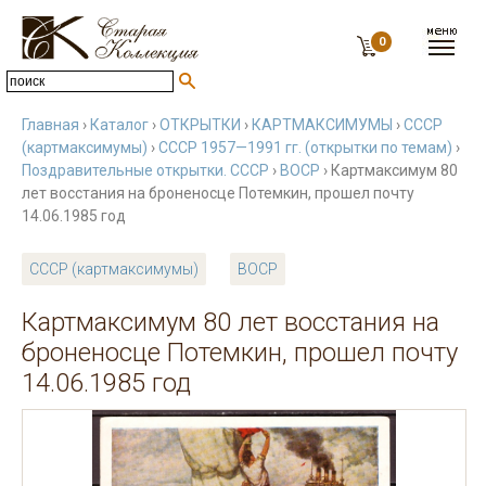
0
Главная
›
Каталог
›
ОТКРЫТКИ
›
КАРТМАКСИМУМЫ
›
СССР
(картмаксимумы)
›
СССР 1957—1991 гг. (открытки по темам)
›
Поздравительные открытки. СССР
›
ВОСР
› Картмаксимум 80
лет восстания на броненосце Потемкин, прошел почту
14.06.1985 год
СССР (картмаксимумы)
ВОСР
Картмаксимум 80 лет восстания на
броненосце Потемкин, прошел почту
14.06.1985 год