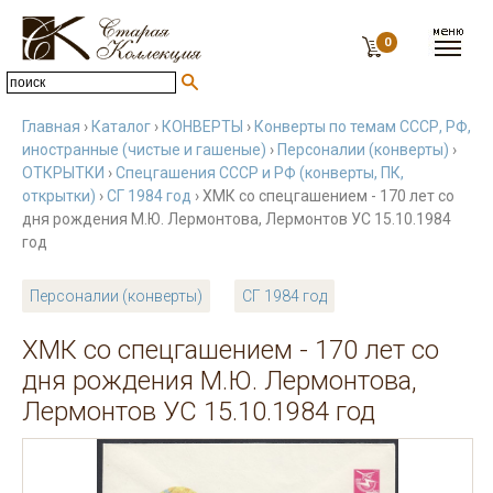
0
Главная
›
Каталог
›
КОНВЕРТЫ
›
Конверты по темам СССР, РФ,
иностранные (чистые и гашеные)
›
Персоналии (конверты)
›
ОТКРЫТКИ
›
Спецгашения СССР и РФ (конверты, ПК,
открытки)
›
СГ 1984 год
› ХМК со спецгашением - 170 лет со
дня рождения М.Ю. Лермонтова, Лермонтов УС 15.10.1984
год
Персоналии (конверты)
СГ 1984 год
ХМК со спецгашением - 170 лет со
дня рождения М.Ю. Лермонтова,
Лермонтов УС 15.10.1984 год