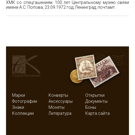
ХМК со спецгашением. 100 лет Центральному музею связи
имени А.С. Попова, 23.09.1972 год, Ленинград, почтамт.
Марки
Конверты
Открытки
Фотографии
Аксессуары
Документы
Знаки
Монеты
Боны
Коллекции
Литература
Карта сайта