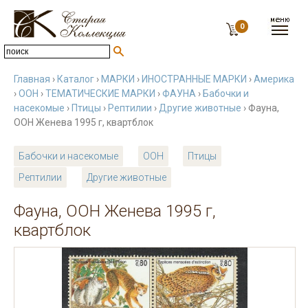
0
Главная
›
Каталог
›
МАРКИ
›
ИНОСТРАННЫЕ МАРКИ
›
Америка
›
ООН
›
ТЕМАТИЧЕСКИЕ МАРКИ
›
ФАУНА
›
Бабочки и
насекомые
›
Птицы
›
Рептилии
›
Другие животные
› Фауна,
ООН Женева 1995 г, квартблок
Бабочки и насекомые
ООН
Птицы
Рептилии
Другие животные
Фауна, ООН Женева 1995 г,
квартблок