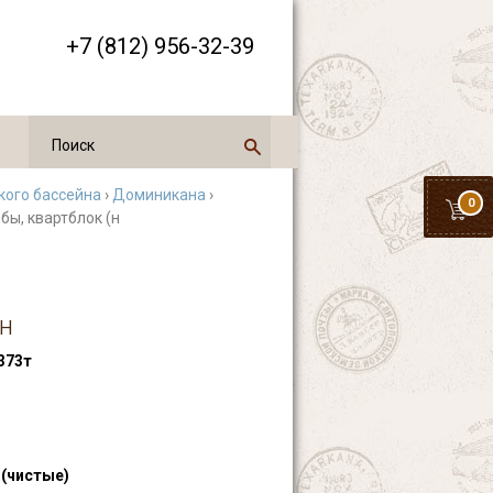
+7 (812) 956-32-39
кого бассейна
›
Доминикана
›
0
бы, квартблок (н
(н
373т
 (чистые)