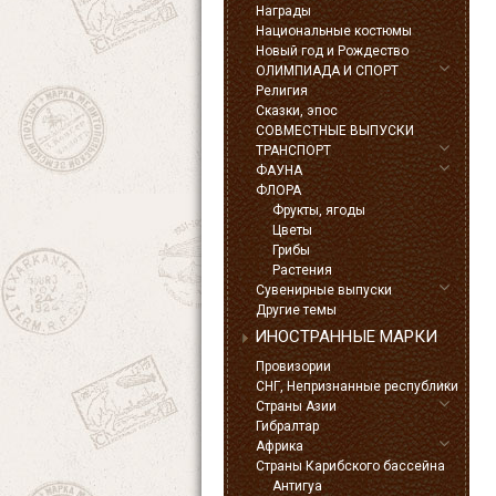
Награды
Национальные костюмы
Новый год и Рождество
ОЛИМПИАДА И СПОРТ
Религия
Сказки, эпос
СОВМЕСТНЫЕ ВЫПУСКИ
ТРАНСПОРТ
ФАУНА
ФЛОРА
Фрукты, ягоды
Цветы
Грибы
Растения
Сувенирные выпуски
Другие темы
ИНОСТРАННЫЕ МАРКИ
Провизории
СНГ, Непризнанные республики
Страны Азии
Гибралтар
Африка
Страны Карибского бассейна
Антигуа