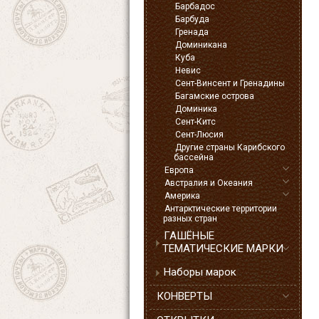
Барбадос
Барбуда
Гренада
Доминикана
Куба
Невис
Сент-Винсент и Гренадины
Багамские острова
Доминика
Сент-Китс
Сент-Люсия
Другие страны Карибского
бассейна
Европа
Австралия и Океания
Америка
Антарктические территории
разных стран
ГАШЁНЫЕ
ТЕМАТИЧЕСКИЕ МАРКИ
Наборы марок
КОНВЕРТЫ