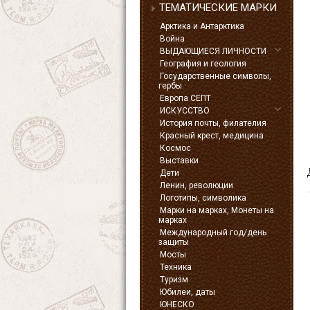
ТЕМАТИЧЕСКИЕ МАРКИ
Арктика и Антарктика
Война
ВЫДАЮЩИЕСЯ ЛИЧНОСТИ
География и геология
Государственные символы,
гербы
Европа СЕПТ
ИСКУССТВО
История почты, филателия
Красный крест, медицина
Космос
Выставки
Дети
Ленин, революции
Логотипы, символика
Марки на марках, Монеты на
марках
Международный год/день
защиты
Мосты
Техника
Туризм
Юбилеи, даты
ЮНЕСКО