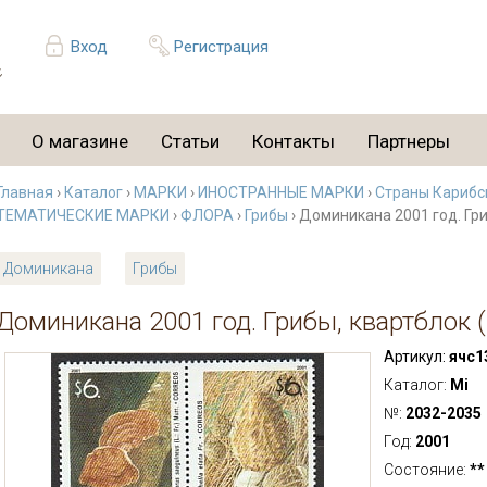
Вход
Регистрация
О магазине
Статьи
Контакты
Партнеры
Главная
›
Каталог
›
МАРКИ
›
ИНОСТРАННЫЕ МАРКИ
›
Страны Карибс
ТЕМАТИЧЕСКИЕ МАРКИ
›
ФЛОРА
›
Грибы
› Доминикана 2001 год. Гри
Доминикана
Грибы
Доминикана 2001 год. Грибы, квартблок 
Артикул:
ячс1
Каталог:
Mi
№:
2032-2035
Год:
2001
Состояние:
**