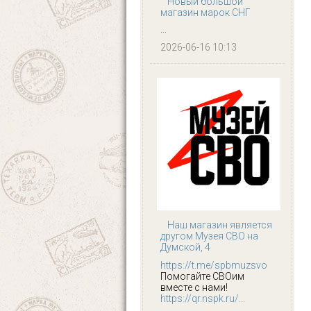
Новый большой
магазин марок СНГ
...
2026-06-16 10:13
Наш магазин является
другом Музея СВО на
Думской, 4
https://t.me/spbmuzsvo
Помогайте СВОим
вместе с нами!
https://qr.nspk.ru/...