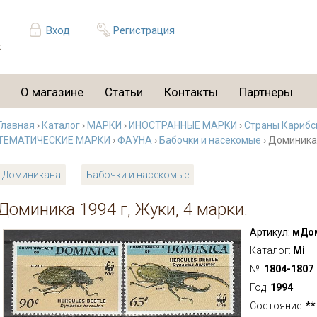
Вход
Регистрация
О магазине
Статьи
Контакты
Партнеры
Главная
›
Каталог
›
МАРКИ
›
ИНОСТРАННЫЕ МАРКИ
›
Страны Карибс
ТЕМАТИЧЕСКИЕ МАРКИ
›
ФАУНА
›
Бабочки и насекомые
› Доминика 
Доминикана
Бабочки и насекомые
Доминика 1994 г, Жуки, 4 марки.
Артикул:
мДом
Каталог:
Mi
№:
1804-1807
Год:
1994
Состояние:
**