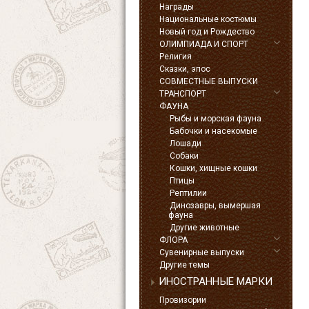
Награды
Национальные костюмы
Новый год и Рождество
ОЛИМПИАДА И СПОРТ
Религия
Сказки, эпос
СОВМЕСТНЫЕ ВЫПУСКИ
ТРАНСПОРТ
ФАУНА
Рыбы и морская фауна
Бабочки и насекомые
Лошади
Собаки
Кошки, хищные кошки
Птицы
Рептилии
Динозавры, вымершая
фауна
Другие животные
ФЛОРА
Сувенирные выпуски
Другие темы
ИНОСТРАННЫЕ МАРКИ
Провизории