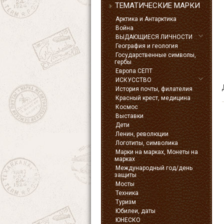
ТЕМАТИЧЕСКИЕ МАРКИ
Арктика и Антарктика
Война
ВЫДАЮЩИЕСЯ ЛИЧНОСТИ
География и геология
Государственные символы,
гербы
Европа СЕПТ
ИСКУССТВО
История почты, филателия
Красный крест, медицина
Космос
Выставки
Дети
Ленин, революции
Логотипы, символика
Марки на марках, Монеты на
марках
Международный год/день
защиты
Мосты
Техника
Туризм
Юбилеи, даты
ЮНЕСКО