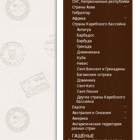
СНГ, Непризнанные республики
Страны Азии
Гибралтар
Африка
Страны Карибского бассейна
Антигуа
Барбадос
Барбуда
Гренада
Доминикана
Куба
Невис
Сент-Винсент и Гренадины
Багамские острова
Доминика
Сент-Китс
Сент-Люсия
Другие страны Карибского
бассейна
Европа
Австралия и Океания
Америка
Антарктические территории
разных стран
ГАШЁНЫЕ