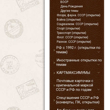
ВОСР
День Рождения
Другие темы
Флора, фауна. СССР (открытки)
Война (открытки)
Соцреализм. СССР (открытки)
Спорт (открытки)
Транспорт (открытки)
Флот. СССР (открытки)
Разное. СССР (открытки)
РФ с 1992 г. (открытки по
темам)
Иностранные открытки по
темам
КАРТМАКСИМУМЫ
Почтовые карточки с
оригинальной маркой
СССР и РФ по годам
Спецгашения СССР и РФ
(конверты, ПК, открытки)