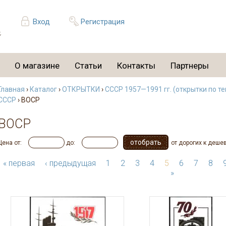
Вход
Регистрация
О магазине
Статьи
Контакты
Партнеры
Главная
›
Каталог
›
ОТКРЫТКИ
›
СССР 1957—1991 гг. (открытки по т
СССР
› ВОСР
ВОСР
Цена от:
до:
от дорогих к деше
« первая
‹ предыдущая
1
2
3
4
5
6
7
8
»