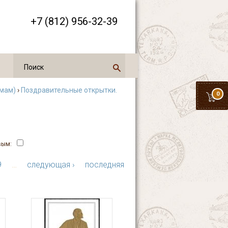
+7 (812) 956-32-39
емам)
›
Поздравительные открытки.
0
вым:
9
…
следующая ›
последняя