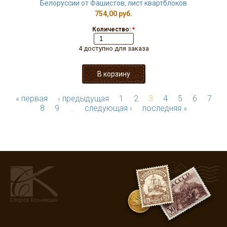
Белоруссии от Фашистов, лист квартблоков
754,00 руб.
Количество:
*
4 доступно для заказа
« первая
‹ предыдущая
1
2
3
4
5
6
7
8
9
…
следующая ›
последняя »