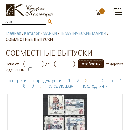
0
Главная
›
Каталог
›
МАРКИ
›
ТЕМАТИЧЕСКИЕ МАРКИ
›
СОВМЕСТНЫЕ ВЫПУСКИ
СОВМЕСТНЫЕ ВЫПУСКИ
Цена от:
до:
от дорогих
к дешевым:
« первая
‹ предыдущая
1
2
3
4
5
6
7
8
9
…
следующая ›
последняя »