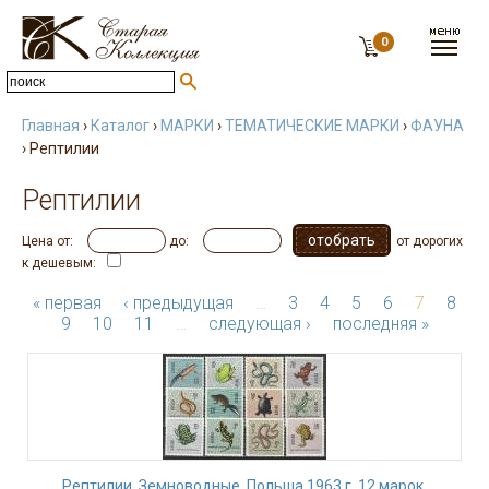
0
Главная
›
Каталог
›
МАРКИ
›
ТЕМАТИЧЕСКИЕ МАРКИ
›
ФАУНА
› Рептилии
Рептилии
Цена от:
до:
от дорогих
к дешевым:
« первая
‹ предыдущая
…
3
4
5
6
7
8
9
10
11
…
следующая ›
последняя »
Рептилии, Земноводные, Польша 1963 г, 12 марок.