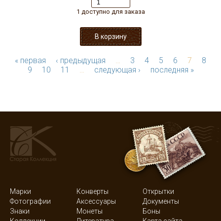
1 доступно для заказа
« первая
‹ предыдущая
…
3
4
5
6
7
8
9
10
11
…
следующая ›
последняя »
Марки
Конверты
Открытки
Фотографии
Аксессуары
Документы
Знаки
Монеты
Боны