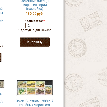
Каменный питон, 1
марка из серии
(наклейка)
ый
ы.
130,00 руб.
ый
Количество:
*
1 доступно для заказа
за
д.
Змеи. Вьетнам 1988 г. 7
 3
гашёных марок. с/з