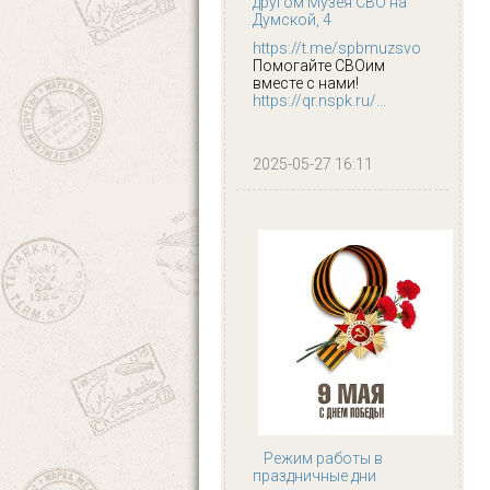
другом Музея СВО на
Думской, 4
https://t.me/spbmuzsvo
Помогайте СВОим
вместе с нами!
https://qr.nspk.ru/...
2025-05-27 16:11
Режим работы в
праздничные дни