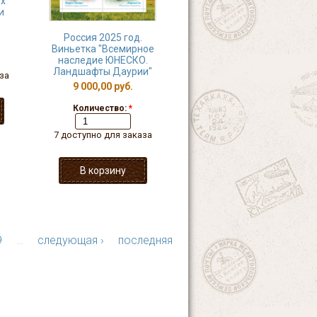
их
и
Россия 2025 год.
Виньетка "Всемирное
наследие ЮНЕСКО.
Ландшафты Даурии"
за
9 000,00 руб.
Количество:
*
7 доступно для заказа
9
…
следующая ›
последняя