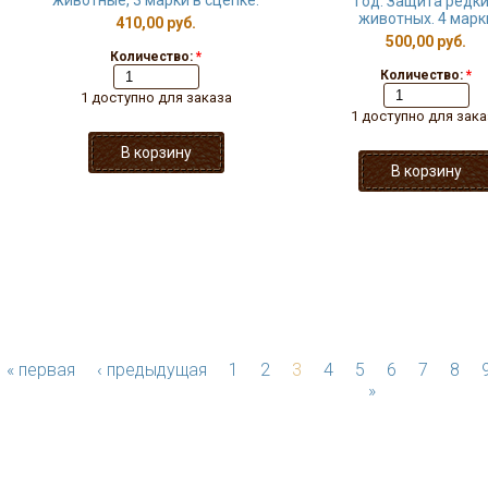
животные, 3 марки в сцепке.
год. Защита редк
животных. 4 марк
410,00 руб.
500,00 руб.
Количество:
*
Количество:
*
1 доступно для заказа
1 доступно для зака
« первая
‹ предыдущая
1
2
3
4
5
6
7
8
»