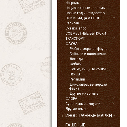
Награды
Национальные костюмы
Новый год и Рождество
ОЛИМПИАДА И СПОРТ
Религия
Сказки, эпос
СОВМЕСТНЫЕ ВЫПУСКИ
ТРАНСПОРТ
ФАУНА
Рыбы и морская фауна
Бабочки и насекомые
Лошади
Собаки
Кошки, хищные кошки
Птицы
Рептилии
Динозавры, вымершая
фауна
Другие животные
ФЛОРА
Сувенирные выпуски
Другие темы
ИНОСТРАННЫЕ МАРКИ
ГАШЁНЫЕ