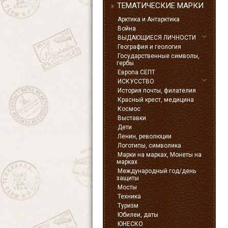
ТЕМАТИЧЕСКИЕ МАРКИ
Арктика и Антарктика
Война
ВЫДАЮЩИЕСЯ ЛИЧНОСТИ
География и геология
Государственные символы,
гербы
Европа СЕПТ
ИСКУССТВО
История почты, филателия
Красный крест, медицина
Космос
Выставки
Дети
Ленин, революции
Логотипы, символика
Марки на марках, Монеты на
марках
Международный год/день
защиты
Мосты
Техника
Туризм
Юбилеи, даты
ЮНЕСКО