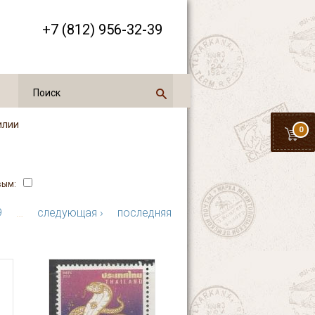
+7 (812) 956-32-39
илии
0
вым:
9
…
следующая ›
последняя