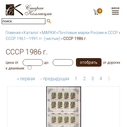
0
Главная
›
Каталог
›
МАРКИ
›
Почтовые марки России и СССР
›
СССР 1961—1991 гг. (чистые)
› СССР 1986 г.
СССР 1986 г.
Цена от:
до:
от дорогих
к дешевым:
« первая
‹ предыдущая
1
2
3
4
5