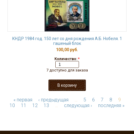
КНДР 1984 год. 150 лет со дня рождения А.Б. Нобеля. 1
гашеный блок
100,00 руб.
Количество:
*
7 доступно для заказа
« первая
‹ предыдущая
…
5
6
7
8
9
10
11
12
13
…
следующая ›
последняя »