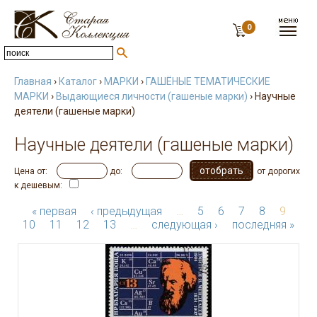
0
Главная
›
Каталог
›
МАРКИ
›
ГАШЁНЫЕ ТЕМАТИЧЕСКИЕ
МАРКИ
›
Выдающиеся личности (гашеные марки)
› Научные
деятели (гашеные марки)
Научные деятели (гашеные марки)
Цена от:
до:
от дорогих
к дешевым:
« первая
‹ предыдущая
…
5
6
7
8
9
10
11
12
13
…
следующая ›
последняя »